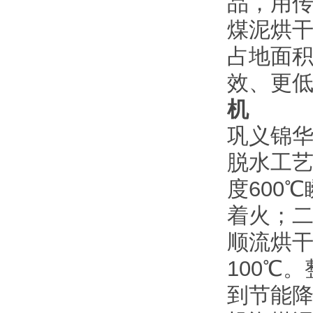
品，用
煤泥烘
占地面
效、更
机
巩义锦
脱水工
度600
着火；二
顺流烘干
100℃
到节能